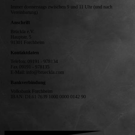
Immer donnerstags zwischen 9 und 11 Uhr (und nach
Vereinbarung)
Anschrift
Brückla e.V.
Hauptstr. 5
91301 Forchheim
Kontaktdaten
Telefon: 09191 - 978134
Fax 09191 - 978135
E-Mail: info@brueckla.com
Bankverbindung
Volksbank Forchheim
IBAN: DE61 7639 1000 0000 0142 90