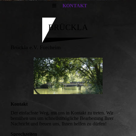
KONTAKT
BRÜCKLA
Brückla e.V. Forcheim
Kontakt
Der einfachste Weg, mit uns in Kontakt zu treten. Wir
bemühen uns um schnellstmögliche Bearbeitung Ihrer
Nachricht und freuen uns, Ihnen helfen zu dürfen!
Sprechzeiten