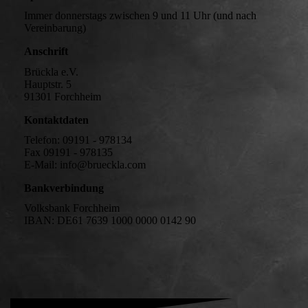
Immer donnerstags zwischen 9 und 11 Uhr (und nach
Vereinbarung)
Anschrift
Brückla e.V.
Hauptstr. 5
91301 Forchheim
Kontaktdaten
Telefon: 09191 - 978134
Fax 09191 - 978135
E-Mail: info@brueckla.com
Bankverbindung
Volksbank Forchheim
IBAN: DE61 7639 1000 0000 0142 90