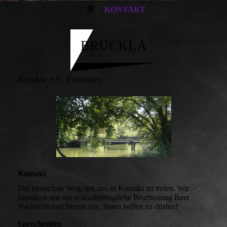
KONTAKT
BRÜCKLA
Brückla e.V. Forcheim
Kontakt
Der einfachste Weg, mit uns in Kontakt zu treten. Wir
bemühen uns um schnellstmögliche Bearbeitung Ihrer
Nachricht und freuen uns, Ihnen helfen zu dürfen!
Sprechzeiten